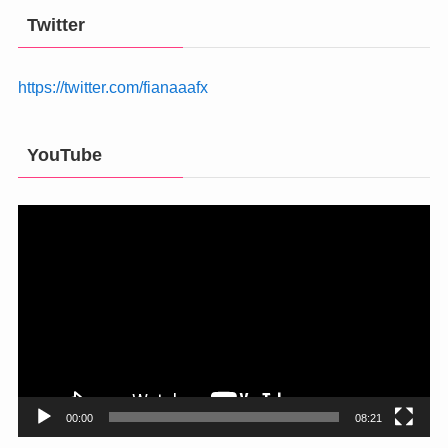
Twitter
https://twitter.com/fianaaafx
YouTube
動
画
プ
レ
ー
ヤ
ー
00:00
08:21