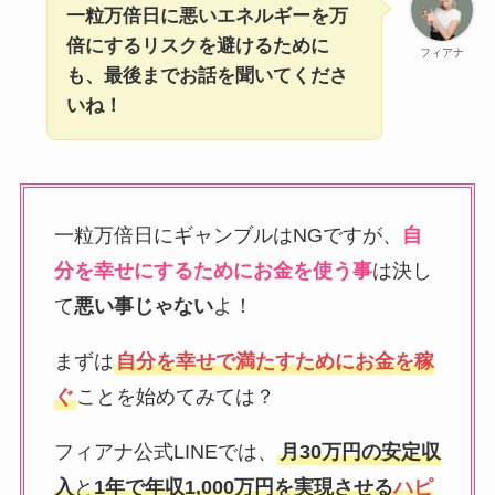
一粒万倍日に悪いエネルギーを万
倍にするリスクを避けるために
フィアナ
も、最後までお話を聞いてくださ
いね！
一粒万倍日にギャンブルはNGですが、
自
分を幸せにするためにお金を使う事
は決し
て
悪い事じゃない
よ！
まずは
自分を幸せで満たすためにお金を稼
ぐ
ことを始めてみては？
フィアナ公式LINEでは、
月30万円の安定収
入
と
1年で年収1,000万円を実現させる
ハピ