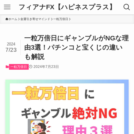
フィアナFX【ハピネスプラス】
ホーム
金運引き寄せマインド
一粒万倍日
一粒万倍日にギャンブルがNGな理
2024
由3選！パチンコと宝くじの違い
7/23
も解説
2024年7月23日
一粒万倍日