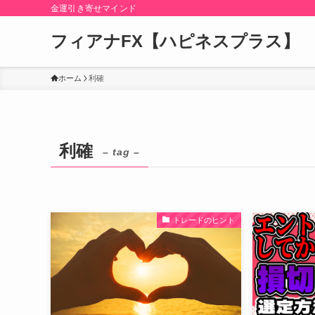
金運引き寄せマインド
フィアナFX【ハピネスプラス】
ホーム
利確
利確
– tag –
トレードのヒント