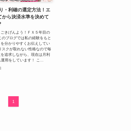
切り・利確の選定方法！エ
てから決済水準を決めて
？
まごきげんよう！ＦＸ５年目の
このブログでは私の経験をもと
とを分かりやすくお伝えしてい
リスクが取れない性格なので毎
益を追求しながら、現在は月利
運用をしています！ こ...
日
1