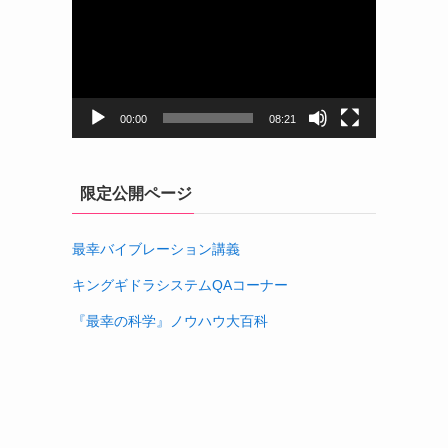
プ
レ
ー
ヤ
ー
00:00
08:21
限定公開ページ
最幸バイブレーション講義
キングギドラシステムQAコーナー
『最幸の科学』ノウハウ大百科