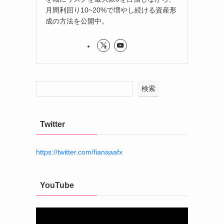
月間利回り10~20%で増やし続ける資産形
成の方法を公開中。
検索
Twitter
https://twitter.com/fianaaafx
YouTube
動
画